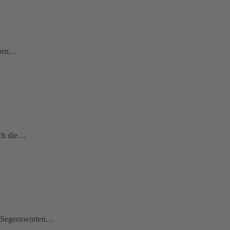
chen…
ich die…
en Segensworten…