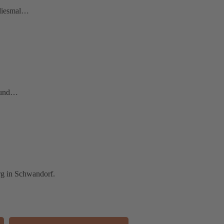
– diesmal…
- und…
rg in Schwandorf.