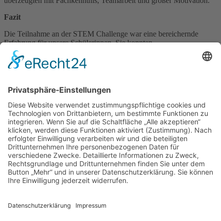
überzeugten mit Fachkenntnis, Teamarbeit und großer Motivation.
Fazit
Die Teilnahme an der STEM Challenge war eine bereichernde
Erfahrung für unsere Schülerinnen. Sie konnten
naturwissenschaftliches Arbeiten hautnah erleben, Einblicke in
Hochschule und Berufswelt gewinnen und wichtige
Zukunftskompetenzen stärken.
Ein herzliches Dankeschön geht an die OTH Amberg-Weiden, Prof.
Dr. Werner Prell, Herrn Eiblmeier, Frau Freundl, OStD Gleixner, die
Firma HORSCH – und nicht zuletzt an unsere vier
Teilnehmerinnen, die mit Begeisterung und Neugier unsere Schule
vertreten haben.
Zurück
Dominikanerinnenstr.1
92421 Schwandorf
Tel. 09431 9980040