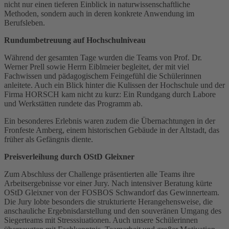
nicht nur einen tieferen Einblick in naturwissenschaftliche
Methoden, sondern auch in deren konkrete Anwendung im
Berufsleben.
Rundumbetreuung auf Hochschulniveau
Während der gesamten Tage wurden die Teams von Prof. Dr.
Werner Prell sowie Herrn Eiblmeier begleitet, der mit viel
Fachwissen und pädagogischem Feingefühl die Schülerinnen
anleitete. Auch ein Blick hinter die Kulissen der Hochschule und der
Firma HORSCH kam nicht zu kurz: Ein Rundgang durch Labore
und Werkstätten rundete das Programm ab.
Ein besonderes Erlebnis waren zudem die Übernachtungen in der
Fronfeste Amberg, einem historischen Gebäude in der Altstadt, das
früher als Gefängnis diente.
Preisverleihung durch OStD Gleixner
Zum Abschluss der Challenge präsentierten alle Teams ihre
Arbeitsergebnisse vor einer Jury. Nach intensiver Beratung kürte
OStD Gleixner von der FOSBOS Schwandorf das Gewinnerteam.
Die Jury lobte besonders die strukturierte Herangehensweise, die
anschauliche Ergebnisdarstellung und den souveränen Umgang des
Siegerteams mit Stresssiuationen. Auch unsere Schülerinnen