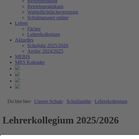
Berufsberatung
Betriebspraktikum
Wahlpflichtfächergruppen
Schulmanager online
Lehrer
Fächer
Lehrerkollegium
Aktuelles
Schuljahr 2025/2026
Archiv 2024/2025
MEBIS
MRS Kalender
Du bist hier
Unsere Schule
Schulfamilie
Lehrerkollegium
Lehrerkollegium 2025/2026