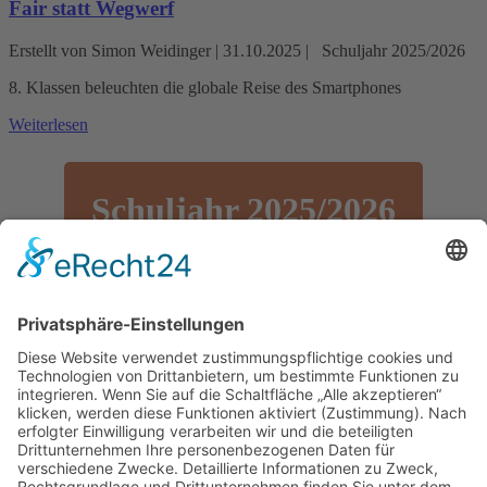
Fair statt Wegwerf
Erstellt von Simon Weidinger |
31.10.2025
|
Schuljahr 2025/2026
8. Klassen beleuchten die globale Reise des Smartphones
Weiterlesen
Schuljahr 2025/2026
Mint
Projekttage
Schulpastoral